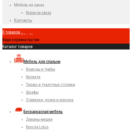
Мебель на заказ
Кухни на заказ
Контакты
0 товаров
-
0
руб.
Ваша корзина пустая
Каталог товаров
Мебель для спальни
Комоды и тумбы
Кровати
Трюмо и туалетные столики
Шкафы
Этажерки, полки и зеркала
Бескаркасная мебель
Диваны-мешки
Кресла Lotus