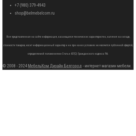
+7 (980) 379-4943
shop@belmebelcom.ru
Вся представленная на сайте информация, касающаяся технических характеристик, наличия на складе,
стоимости товаров, носит информационный характер и ни при каких условиях не является публичной офертой,
определяемой положениями Статьи 437(2) Гражданского кодекса РФ.
© 2008 - 2024
МебельКом Дизайн Белгород
- интернет магазин мебели.