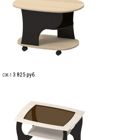
3 825
руб.
СЖ-1