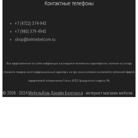
Контактные телефоны
+7 (4722) 374-943
+7 (980) 379-4943
shop@belmebelcom.ru
Вся представленная на сайте информация, касающаяся технических характеристик, наличия на складе,
стоимости товаров, носит информационный характер и ни при каких условиях не является публичной офертой,
определяемой положениями Статьи 437(2) Гражданского кодекса РФ.
© 2008 - 2024
МебельКом Дизайн Белгород
- интернет магазин мебели.