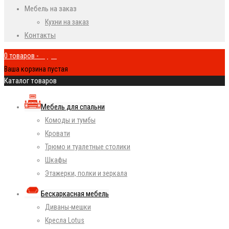
Мебель на заказ
Кухни на заказ
Контакты
0 товаров
-
0
руб.
Ваша корзина пустая
Каталог товаров
Мебель для спальни
Комоды и тумбы
Кровати
Трюмо и туалетные столики
Шкафы
Этажерки, полки и зеркала
Бескаркасная мебель
Диваны-мешки
Кресла Lotus