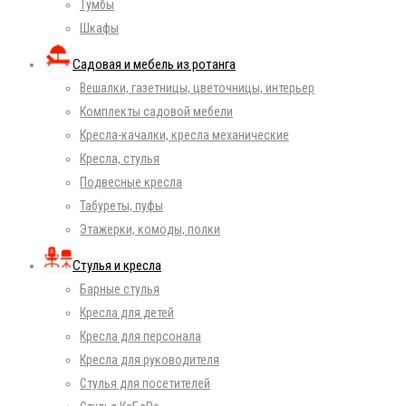
Тумбы
Шкафы
Садовая и мебель из ротанга
Вешалки, газетницы, цветочницы, интерьер
Комплекты садовой мебели
Кресла-качалки, кресла механические
Кресла, стулья
Подвесные кресла
Табуреты, пуфы
Этажерки, комоды, полки
Стулья и кресла
Барные стулья
Кресла для детей
Кресла для персонала
Кресла для руководителя
Стулья для посетителей