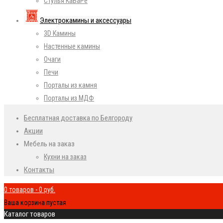
Стулья КаБаРе
Электрокамины и аксессуары
3D Камины
Настенные камины
Очаги
Печи
Порталы из камня
Порталы из МДФ
Бесплатная доставка по Белгороду
Акции
Мебель на заказ
Кухни на заказ
Контакты
0 товаров
-
0
руб.
Ваша корзина пустая
Каталог товаров