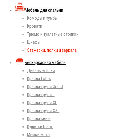
Мебель для спальни
Комоды и тумбы
Кровати
Трюмо и туалетные столики
Шкафы
Этажерки, полки и зеркала
Бескаркасная мебель
Диваны-мешки
Кресла Lotus
Кресла-груши Grand
Кресла-груши L
Кресла-груши XL
Кресла-груши XXL
Кресла-мячи
Кушетки Relax
Мешки-маты