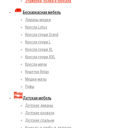
Этажерки, полки и зеркала
Бескаркасная мебель
Диваны-мешки
Кресла Lotus
Кресла-груши Grand
Кресла-груши L
Кресла-груши XL
Кресла-груши XXL
Кресла-мячи
Кушетки Relax
Мешки-маты
Пуфы
Детская мебель
Детские диваны
Детские кровати
Детские спальни
Комоды и тумбы в детскую