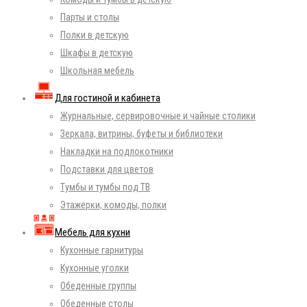
Парты и столы
Полки в детскую
Шкафы в детскую
Школьная мебель
Для гостиной и кабинета
Журнальные, сервировочные и чайные столики
Зеркала, витрины, буфеты и библиотеки
Накладки на подлокотники
Подставки для цветов
Тумбы и тумбы под ТВ
Этажерки, комоды, полки
Мебель для кухни
Кухонные гарнитуры
Кухонные уголки
Обеденные группы
Обеденные столы