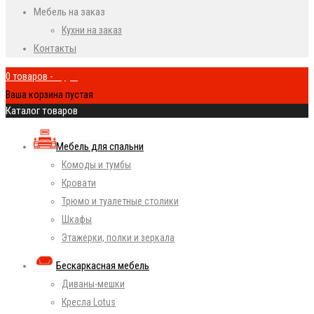
Мебель на заказ
Кухни на заказ
Контакты
0 товаров
-
0
руб.
Ваша корзина пустая
Каталог товаров
Мебель для спальни
Комоды и тумбы
Кровати
Трюмо и туалетные столики
Шкафы
Этажерки, полки и зеркала
Бескаркасная мебель
Диваны-мешки
Кресла Lotus