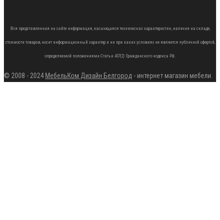
Вся представленная на сайте информация, касающаяся технических характеристик, наличия на складе,
стоимости товаров, носит информационный характер и ни при каких условиях не является публичной офертой,
определяемой положениями Статьи 437(2) Гражданского кодекса РФ.
© 2008 - 2024
МебельКом Дизайн Белгород
- интернет магазин мебели.