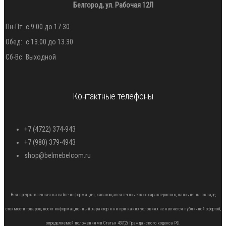
Белгород, ул. Рабочая 12Л
Пн-Пт:
с 9.00 до 17.30
Обед:
с 13.00 до 13.30
Сб-Вс:
Выходной
Контактные телефоны
+7 (4722) 374-943
+7 (980) 379-4943
shop@belmebelcom.ru
Вся представленная на сайте информация, касающаяся технических характеристик, наличия на складе,
стоимости товаров, носит информационный характер и ни при каких условиях не является публичной офертой,
определяемой положениями Статьи 437(2) Гражданского кодекса РФ.