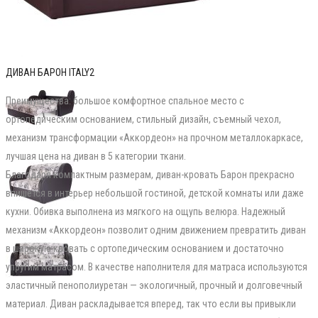
ДИВАН БАРОН ITALY2
Преимущества: большое комфортное спальное место с
ортопедическим основанием, стильный дизайн, съемный чехол,
механизм трансформации «Аккордеон» на прочном металлокаркасе,
лучшая цена на диван в 5 категории ткани.
Благодаря компактным размерам, диван-кровать Барон прекрасно
впишется в интерьер небольшой гостиной, детской комнаты или даже
кухни. Обивка выполнена из мягкого на ощупь велюра. Надежный
механизм «Аккордеон» позволит одним движением превратить диван
в широкую кровать с ортопедическим основанием и достаточно
упругим матрасом. В качестве наполнителя для матраса используются
эластичный пенополиуретан — экологичный, прочный и долговечный
материал. Диван раскладывается вперед, так что если вы привыкли