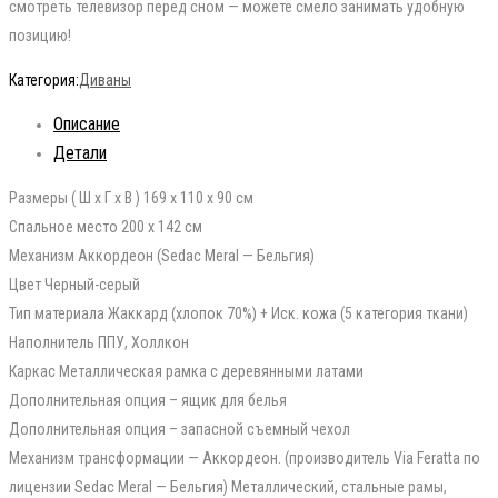
смотреть телевизор перед сном — можете смело занимать удобную
позицию!
Категория:
Диваны
Описание
Детали
Размеры ( Ш x Г x В ) 169 х 110 х 90 см
Спальное место 200 х 142 см
Механизм Аккордеон (Sedac Meral — Бельгия)
Цвет Черный-серый
Тип материала Жаккард (хлопок 70%) + Иск. кожа (5 категория ткани)
Наполнитель ППУ, Холлкон
Каркас Металлическая рамка с деревянными латами
Дополнительная опция – ящик для белья
Дополнительная опция – запасной съемный чехол
Механизм трансформации — Аккордеон. (производитель Via Feratta по
лицензии Sedac Meral — Бельгия) Металлический, стальные рамы,