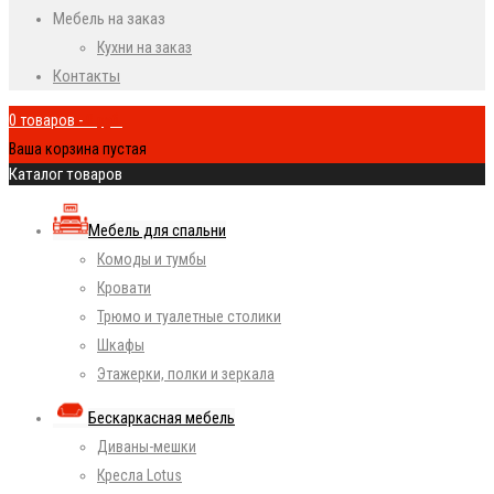
Мебель на заказ
Кухни на заказ
Контакты
0 товаров
-
0
руб.
Ваша корзина пустая
Каталог товаров
Мебель для спальни
Комоды и тумбы
Кровати
Трюмо и туалетные столики
Шкафы
Этажерки, полки и зеркала
Бескаркасная мебель
Диваны-мешки
Кресла Lotus