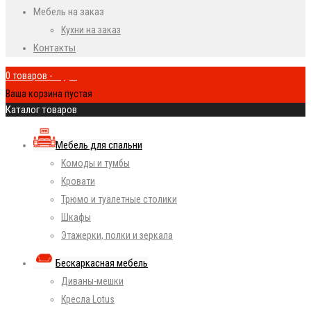
Мебель на заказ
Кухни на заказ
Контакты
0 товаров
-
0
руб.
Ваша корзина пустая
Каталог товаров
Мебель для спальни
Комоды и тумбы
Кровати
Трюмо и туалетные столики
Шкафы
Этажерки, полки и зеркала
Бескаркасная мебель
Диваны-мешки
Кресла Lotus