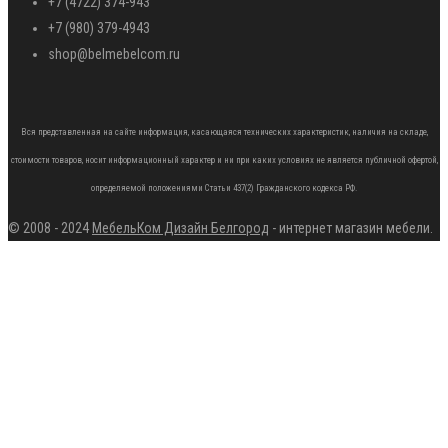
+7 (4722) 374-943
+7 (980) 379-4943
shop@belmebelcom.ru
Вся представленная на сайте информация, касающаяся технических характеристик, наличия на складе,
стоимости товаров, носит информационный характер и ни при каких условиях не является публичной офертой,
определяемой положениями Статьи 437(2) Гражданского кодекса РФ.
© 2008 - 2024
МебельКом Дизайн Белгород
- интернет магазин мебели.