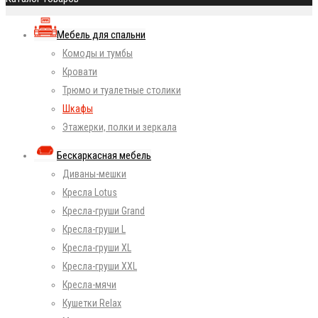
Мебель для спальни
Комоды и тумбы
Кровати
Трюмо и туалетные столики
Шкафы
Этажерки, полки и зеркала
Бескаркасная мебель
Диваны-мешки
Кресла Lotus
Кресла-груши Grand
Кресла-груши L
Кресла-груши XL
Кресла-груши XXL
Кресла-мячи
Кушетки Relax