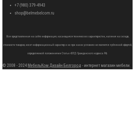
+7 (980) 379-4943
shop@belmebelcom.ru
Вся представленная на сайте информация, касающаяся технических характеристик, наличия на складе,
стоимости товаров, носит информационный характер и ни при каких условиях не является публичной офертой,
определяемой положениями Статьи 437(2) Гражданского кодекса РФ.
© 2008 - 2024
МебельКом Дизайн Белгород
- интернет магазин мебели.