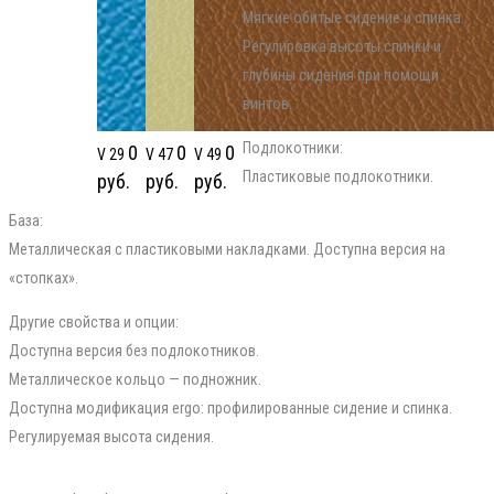
Мягкие обитые сидение и спинка.
Регулировка высоты спинки и
глубины сидения при помощи
винтов.
Подлокотники:
0
0
0
V 29
V 47
V 49
Пластиковые подлокотники.
руб.
руб.
руб.
База:
Металлическая с пластиковыми накладками. Доступна версия на
«стопках».
Другие свойства и опции:
Доступна версия без подлокотников.
Металлическое кольцо — подножник.
Доступна модификация ergo: профилированные сидение и спинка.
Регулируемая высота сидения.