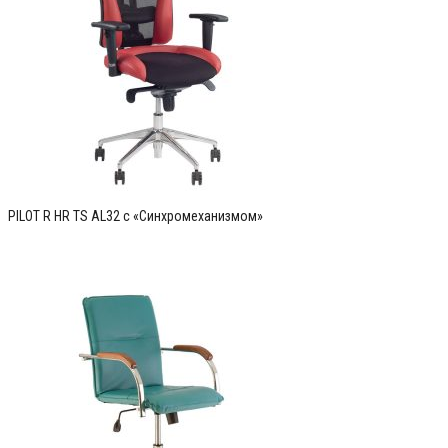
PILOT R HR TS AL32 c «Синхромеханизмом»