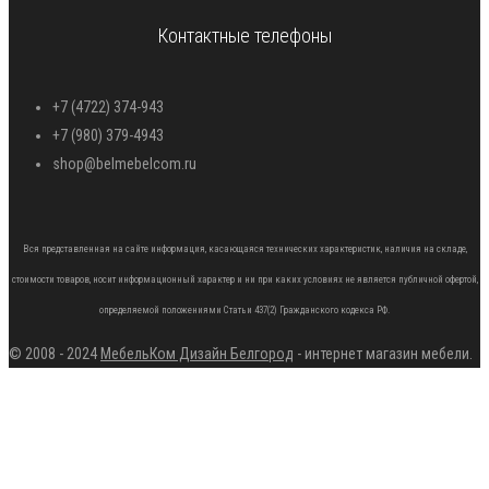
Контактные телефоны
+7 (4722) 374-943
+7 (980) 379-4943
shop@belmebelcom.ru
Вся представленная на сайте информация, касающаяся технических характеристик, наличия на складе,
стоимости товаров, носит информационный характер и ни при каких условиях не является публичной офертой,
определяемой положениями Статьи 437(2) Гражданского кодекса РФ.
© 2008 - 2024
МебельКом Дизайн Белгород
- интернет магазин мебели.