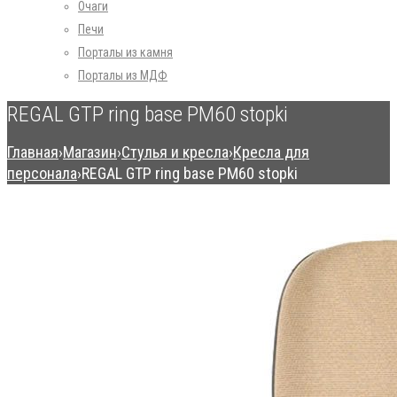
Очаги
Печи
Порталы из камня
Порталы из МДФ
REGAL GTP ring base PM60 stopki
Главная
›
Магазин
›
Стулья и кресла
›
Кресла для
персонала
›
REGAL GTP ring base PM60 stopki