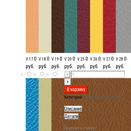
0
0
0
0
0
0
0
0
V 17
V 18
V 19
V 20
V 25
V 26
V 27
V 28
руб.
руб.
руб.
руб.
руб.
руб.
руб.
руб.
В корзину
Категория:
Кресла для персонала
Описание
Детали
Сидение и спинка: