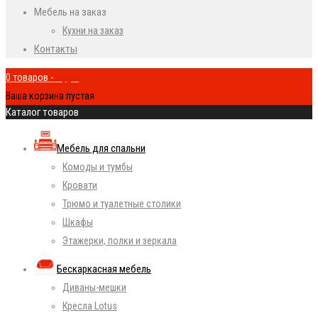
Мебель на заказ
Кухни на заказ
Контакты
0 товаров
-
0
руб.
Ваша корзина пустая
Каталог товаров
Мебель для спальни
Комоды и тумбы
Кровати
Трюмо и туалетные столики
Шкафы
Этажерки, полки и зеркала
Бескаркасная мебель
Диваны-мешки
Кресла Lotus