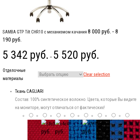
8 000
руб.
8
SAMBA GTP Tilt CHR10 с механизмом качания
–
190
руб.
5 342
руб.
5 520
руб.
–
Отделочные
Clear selection
материалы
Ткань CAGLIARI
Состав: 100% синтетическое волокно. Цвета, которые Вы видите
на мониторе, могут отличаться от фактических!
c3
c4
c7
руб.
руб.
руб.