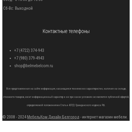
Сб-Вс:
Выходной
Контактные телефоны
+7 (4722) 374-943
+7 (980) 379-4943
shop@belmebelcom.ru
Вся представленная на сайте информация, касающаяся технических характеристик, наличия на складе,
стоимости товаров, носит информационный характер и ни при каких условиях не является публичной офертой,
определяемой положениями Статьи 437(2) Гражданского кодекса РФ.
© 2008 - 2024
МебельКом Дизайн Белгород
- интернет магазин мебели.