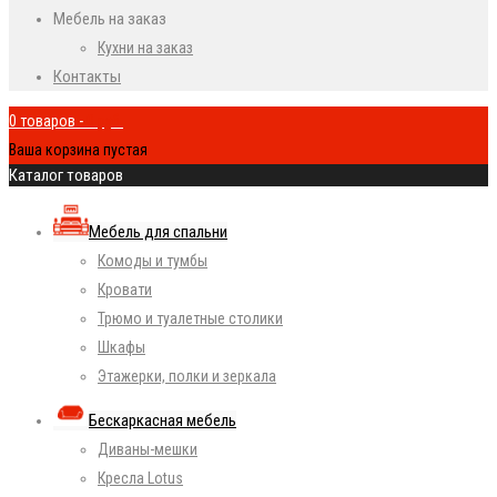
Мебель на заказ
Кухни на заказ
Контакты
0 товаров
-
0
руб.
Ваша корзина пустая
Каталог товаров
Мебель для спальни
Комоды и тумбы
Кровати
Трюмо и туалетные столики
Шкафы
Этажерки, полки и зеркала
Бескаркасная мебель
Диваны-мешки
Кресла Lotus